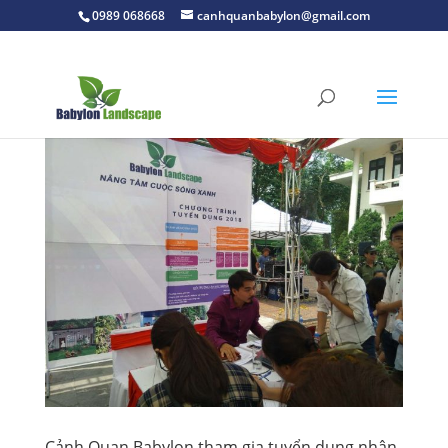
0989 068668
canhquanbabylon@gmail.com
Cảnh Quan Babylon tham gia tuyển dụng nhân