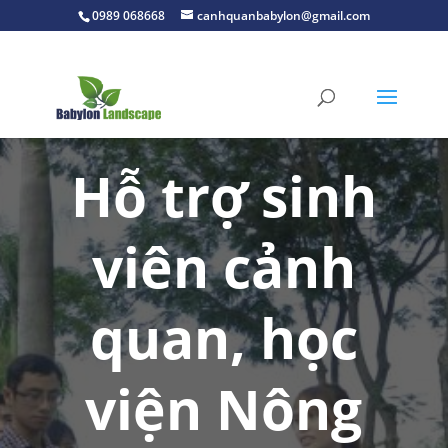
0989 068668
canhquanbabylon@gmail.com
Hỗ trợ sinh
viên cảnh
quan, học
viện Nông