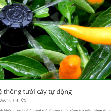
ệ thống tưới cây tự động
 Dưỡng
,
TIN TỨC
anh không còn là điều mới mẻ. Chúng ngày càng trở nên thông dụn