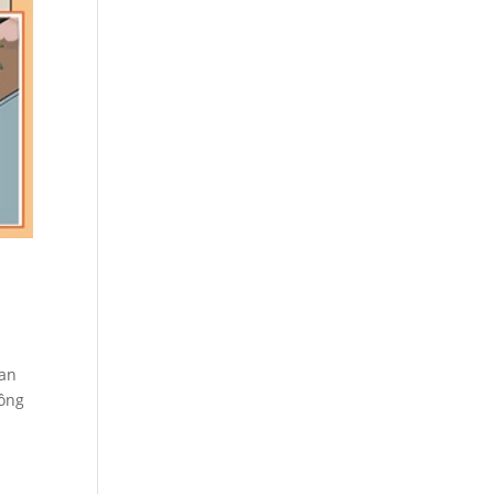
ban
hông