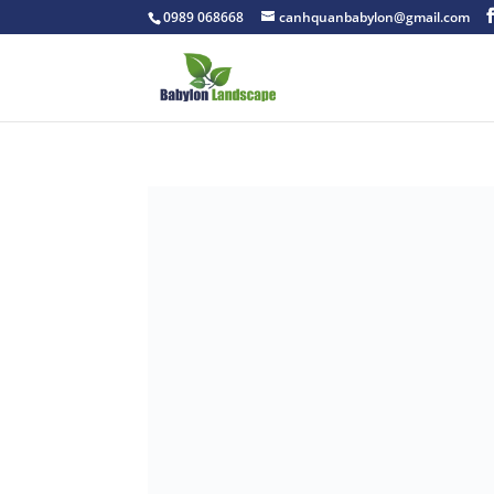
0989 068668
canhquanbabylon@gmail.com