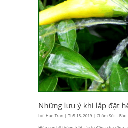
Những lưu ý khi lắp đặt h
bởi
Hue Tran
|
Th5 15, 2019
|
Chăm Sóc - Bảo
Hiện nay hệ thống tưới cây tự động cho cây x