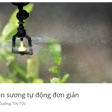
un sương tự động đơn giản
 Dưỡng
,
TIN TỨC