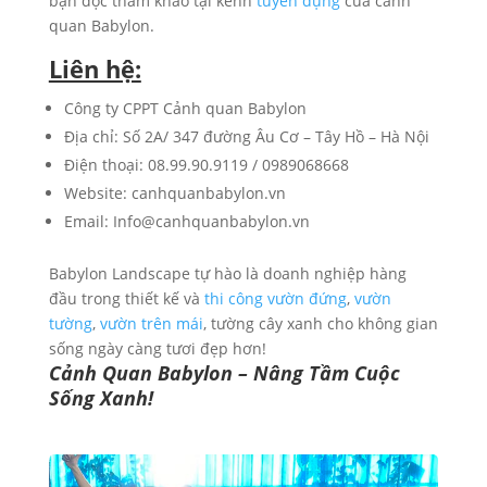
bạn đọc tham khảo tại kênh
tuyển dụng
của cảnh
quan Babylon.
Liên hệ:
Công ty CPPT Cảnh quan Babylon
Địa chỉ: Số 2A/ 347 đường Âu Cơ – Tây Hồ – Hà Nội
Điện thoại: 08.99.90.9119 / 0989068668
Website: canhquanbabylon.vn
Email: Info@canhquanbabylon.vn
Babylon Landscape tự hào là doanh nghiệp hàng
đầu trong thiết kế và
thi công vườn đứng
,
vườn
tường
,
vườn trên mái
, tường cây xanh cho không gian
sống ngày càng tươi đẹp hơn!
Cảnh Quan Babylon – Nâng Tầm Cuộc
Sống Xanh!