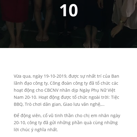
10
Vừa qua, ngày 19-10-2019, được sự nhất trí của Ban
lãnh đạo công ty, Công đoàn công ty đã tổ chức các
hoạt động cho CBCNV nhân dịp Ngày Phụ Nữ Việt
Nam 20-10. Hoạt động được tổ chức ngoài trời: Tiệc
BBQ, Trò chơi dân gian, Giao lưu văn nghệ,…
Để động viên, cổ vũ tinh thần cho chị em nhân ngày
20-10, công ty đã gửi những phần quà cùng những
lời chúc ý nghĩa nhất.