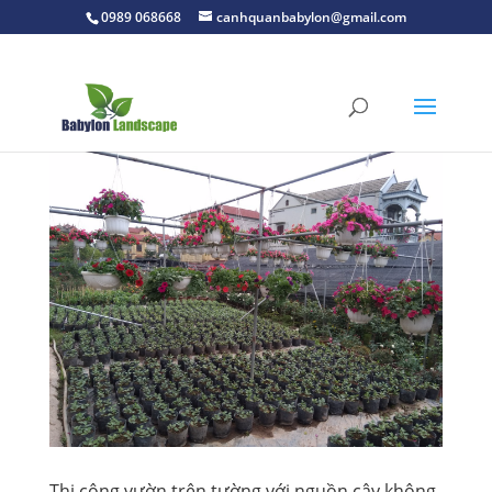
0989 068668
canhquanbabylon@gmail.com
Thi công vườn trên tường với nguồn cây không