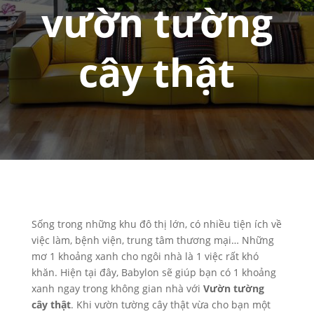
vườn tường
cây thật
Sống trong những khu đô thị lớn, có nhiều tiện ích về
việc làm, bệnh viện, trung tâm thương mại… Những
mơ 1 khoảng xanh cho ngôi nhà là 1 việc rất khó
khăn. Hiện tại đây, Babylon sẽ giúp bạn có 1 khoảng
xanh ngay trong không gian nhà với
Vườn tường
cây thật
. Khi vườn tường cây thật vừa cho bạn một