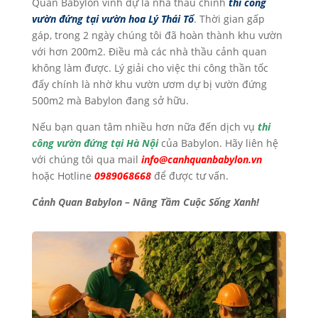
Quan Babylon vinh dự là nhà thầu chính
thi công
vườn đứng tại vườn hoa Lý Thái Tổ
. Thời gian gấp
gáp, trong 2 ngày chúng tôi đã hoàn thành khu vườn
với hơn 200m2. Điều mà các nhà thầu cảnh quan
không làm được. Lý giải cho việc thi công thần tốc
đấy chính là nhờ khu vườn ươm dự bị vườn đứng
500m2 mà Babylon đang sở hữu.
Nếu bạn quan tâm nhiều hơn nữa đến dịch vụ
thi
công vườn đứng tại Hà Nội
của Babylon. Hãy liên hệ
với chúng tôi qua mail
info@canhquanbabylon.vn
hoặc Hotline
0989068668
để được tư vấn.
Cảnh Quan Babylon – Nâng Tầm Cuộc Sống Xanh!