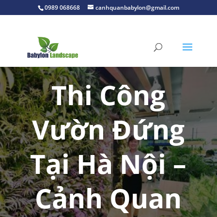
0989 068668
canhquanbabylon@gmail.com
Thi Công
Vườn Đứng
Tại Hà Nội –
Cảnh Quan