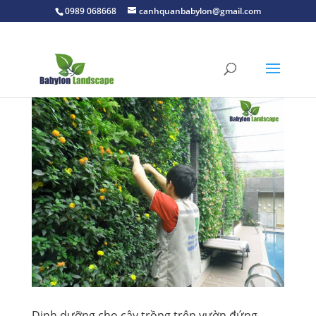
0989 068668
canhquanbabylon@gmail.com
Dinh dưỡng cho cây trồng trên vườn đứng