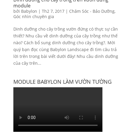
module
bởi
Babylon
|
Th2 7, 2017
|
Chăm Sóc - Bảo Dưỡng
,
Góc nhìn chuyên gia
Dinh dưỡng cho cây trồng vườn đứng có thực sự cần
thiết? Nhu cầu về dinh dưỡng của cây trồng như thế
nào? Cách bổ sung dinh dưỡng cho cây trồng?. Mời
quý bạn đọc cùng Babylon Landscape đi tìm câu trả
lời trên trong bài viết dưới đây! Nhu cầu dinh dưỡng
của cây trên...
MODULE BABYLON LÀM VƯỜN TƯỜNG