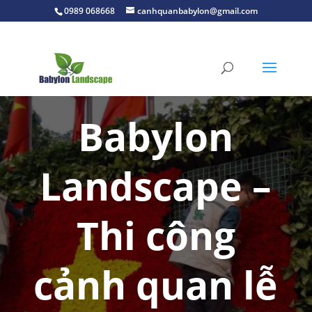
0989 068668
canhquanbabylon@gmail.com
Babylon
Landscape –
Thi công
cảnh quan lễ