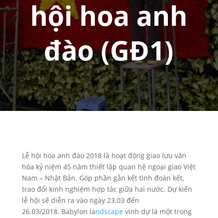
hội hoa anh
đào (GĐ1)
Lễ hội hoa anh đào 2018 là hoạt động giao lưu văn
hóa kỷ niệm 45 năm thiết lập quan hệ ngoại giao Việt
Nam – Nhật Bản. Góp phần gắn kết tình đoàn kết,
trao đổi kinh nghiệm hợp tác giữa hai nước. Dự kiến
lễ hội sẽ diễn ra vào ngày 23.03 đến
26.03/2018. Babylon la
ndscape
vinh dự là một trong