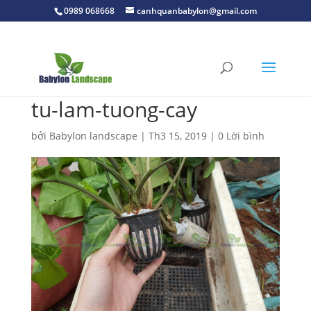
0989 068668
canhquanbabylon@gmail.com
tu-lam-tuong-cay
bởi
Babylon landscape
|
Th3 15, 2019
|
0 Lời bình