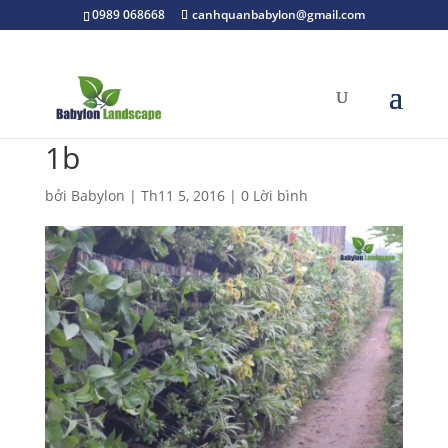
0989 068668
canhquanbabylon@gmail.com
1b
bởi
Babylon
|
Th11 5, 2016
|
0 Lời bình