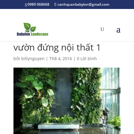
0989 068668
canhquanbabylon@gmail.com
vườn đứng nội thất 1
bởi
billynguyen
|
Th8 4, 2016
|
0 Lời bình