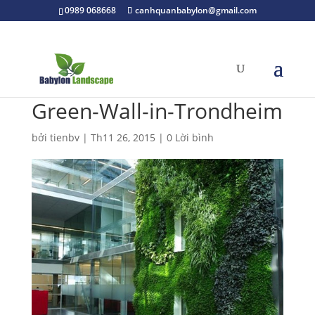
0989 068668
canhquanbabylon@gmail.com
Green-Wall-in-Trondheim
bởi
tienbv
|
Th11 26, 2015
|
0 Lời bình