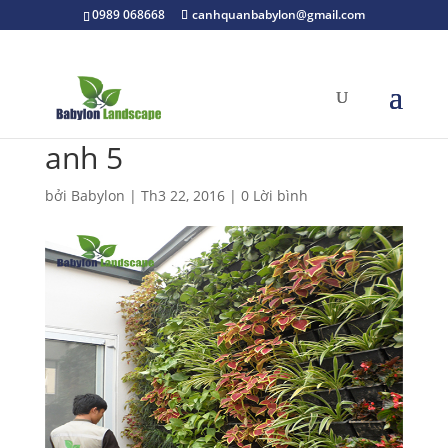
0989 068668
canhquanbabylon@gmail.com
anh 5
bởi
Babylon
|
Th3 22, 2016
|
0 Lời bình