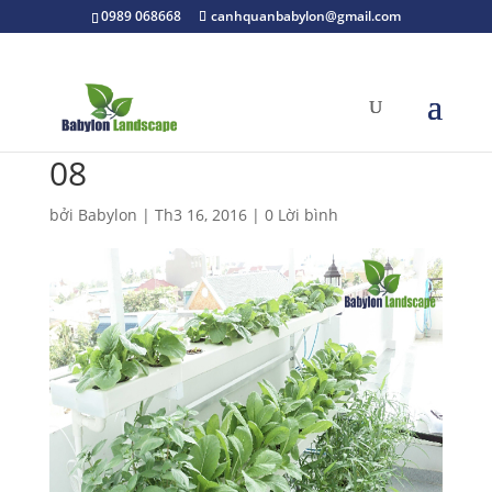
0989 068668
canhquanbabylon@gmail.com
08
bởi
Babylon
|
Th3 16, 2016
|
0 Lời bình