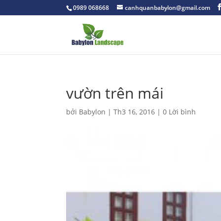
0989 068668
canhquanbabylon@gmail.com
vườn trên mái
bởi
Babylon
|
Th3 16, 2016
|
0 Lời bình