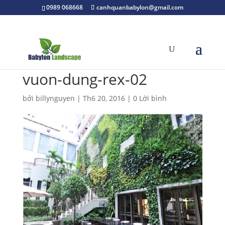
0989 068668
canhquanbabylon@gmail.com
vuon-dung-rex-02
bởi
billynguyen
|
Th6 20, 2016
|
0 Lời bình