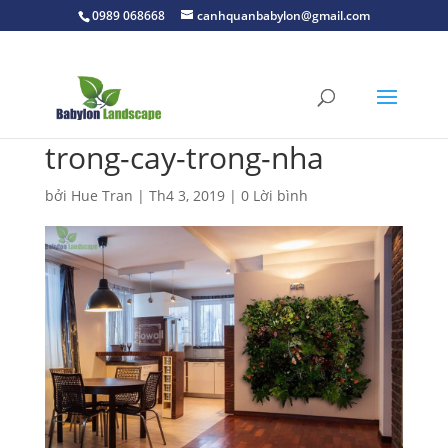
0989 068668
canhquanbabylon@gmail.com
trong-cay-trong-nha
bởi
Hue Tran
|
Th4 3, 2019
|
0 Lời bình