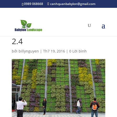
0989 068668
canhquanbabylon@gmail.com
2.4
bởi
billynguyen
|
Th7 19, 2016
|
0 Lời bình