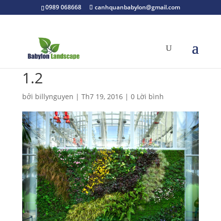
0989 068668
canhquanbabylon@gmail.com
1.2
bởi
billynguyen
|
Th7 19, 2016
|
0 Lời bình