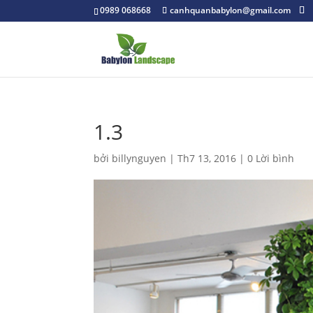
0989 068668
canhquanbabylon@gmail.com
1.3
bởi
billynguyen
|
Th7 13, 2016
|
0 Lời bình