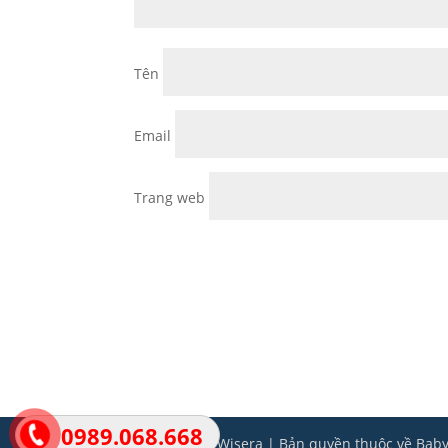
Tên
Email
Trang web
0989.068.668
Thiết kế bởi Wisera | Bản quyền thuộc về Bab