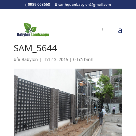
0989 068668
canhquanbabylon@gmail.com
SAM_5644
bởi
Babylon
|
Th12 3, 2015
|
0 Lời bình