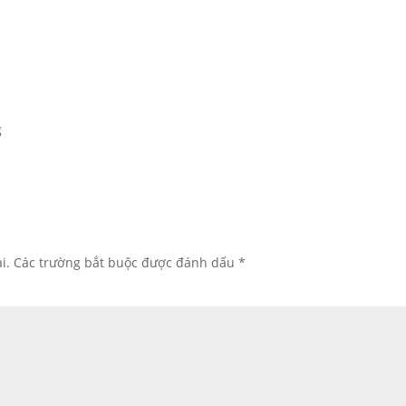
g
i.
Các trường bắt buộc được đánh dấu
*