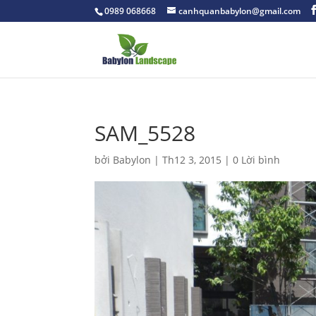
0989 068668
canhquanbabylon@gmail.com
SAM_5528
bởi
Babylon
|
Th12 3, 2015
|
0 Lời bình