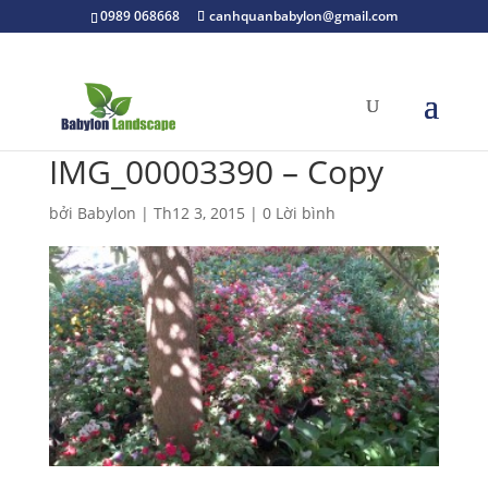
0989 068668
canhquanbabylon@gmail.com
IMG_00003390 – Copy
bởi
Babylon
|
Th12 3, 2015
|
0 Lời bình