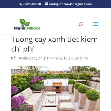
0989 068668
canhquanbabylon@gmail.com
Tuong cay xanh tiet kiem
chi phí
bởi
Huyền Babylon
|
Th4 19, 2018
|
0 Lời bình