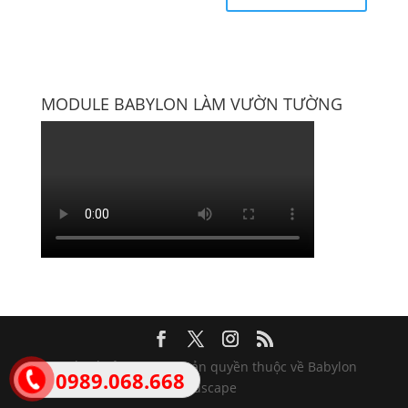
MODULE BABYLON LÀM VƯỜN TƯỜNG
Thiết kế bởi Wisera | Bản quyền thuộc về Babylon
0989.068.668
Landscape