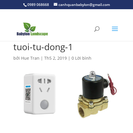
0989 068668
canhquanbabylon@gmail.com
tuoi-tu-dong-1
bởi
Hue Tran
|
Th5 2, 2019
|
0 Lời bình