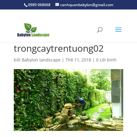
0989 068668
canhquanbabylon@gmail.com
trongcaytrentuong02
bởi
Babylon landscape
|
Th8 11, 2018
|
0 Lời bình