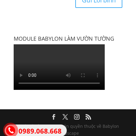
MODULE BABYLON LÀM VƯỜN TƯỜNG
Thiết kế bởi Wisera | Bản quyền thuộc về Babylon
0989.068.668
Landscape