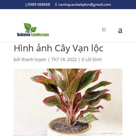
0989 068668
canhquanbabylon@gmail.com
Hình ảnh Cây Vạn lộc
bởi
thanh tuyen
|
Th7 18, 2022
|
0 Lời bình