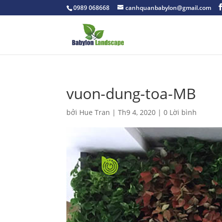
0989 068668
canhquanbabylon@gmail.com
vuon-dung-toa-MB
bởi
Hue Tran
|
Th9 4, 2020
|
0 Lời bình