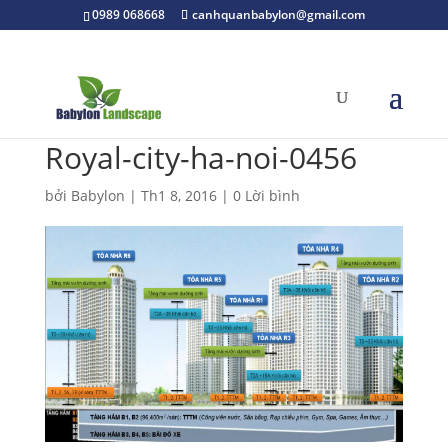
0989 068668
canhquanbabylon@gmail.com
Royal-city-ha-noi-0456
bởi
Babylon
|
Th1 8, 2016
|
0 Lời bình