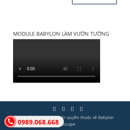
MODULE BABYLON LÀM VƯỜN TƯỜNG
Thiết kế bởi Wisera | Bản quyền thuộc về Babylon
0989.068.668
Landscape