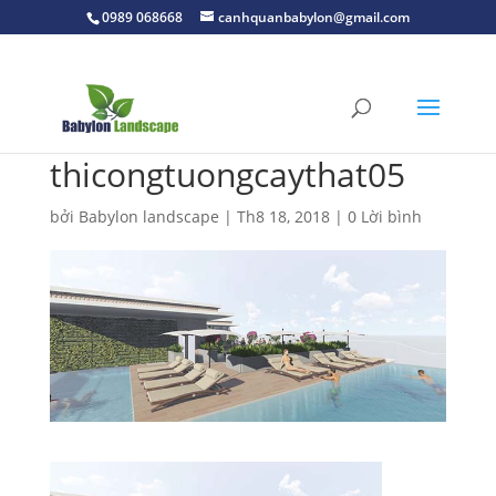
0989 068668
canhquanbabylon@gmail.com
thicongtuongcaythat05
bởi
Babylon landscape
|
Th8 18, 2018
|
0 Lời bình