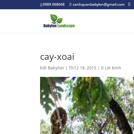
0989 068668
canhquanbabylon@gmail.com
cay-xoai
bởi
Babylon
|
Th12 18, 2015
|
0 Lời bình