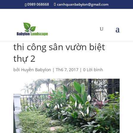
0989 068668
canhquanbabylon@gmail.com
thi công sân vườn biệt
thự 2
bởi
Huyền Babylon
|
Th6 7, 2017
|
0 Lời bình