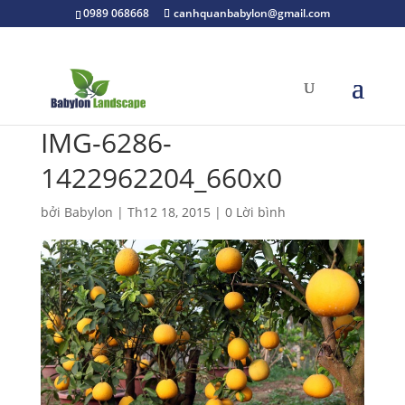
0989 068668
canhquanbabylon@gmail.com
IMG-6286-
1422962204_660x0
bởi
Babylon
|
Th12 18, 2015
|
0 Lời bình