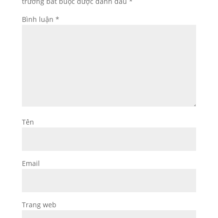
trường bắt buộc được đánh dấu
*
Bình luận
*
Tên
Email
Trang web