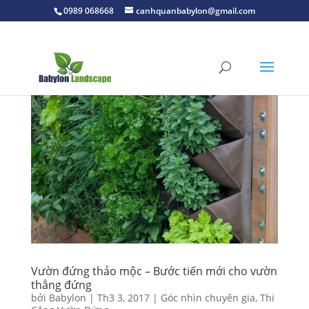
0989 068668
canhquanbabylon@gmail.com
Vườn đứng thảo mộc – Bước tiến mới cho vườn
thẳng đứng
bởi
Babylon
|
Th3 3, 2017
|
Góc nhìn chuyên gia
,
Thi