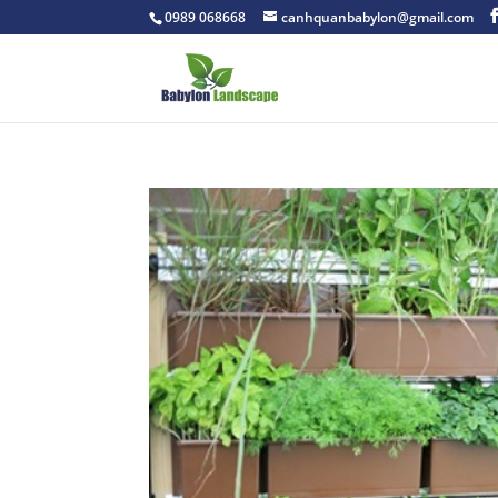
0989 068668
canhquanbabylon@gmail.com