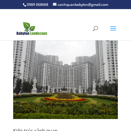
0989 068668
canhquanbabylon@gmail.com
Kiến trúc cảnh quan