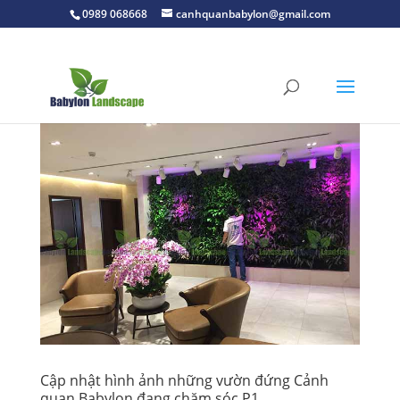
0989 068668
canhquanbabylon@gmail.com
Cập nhật hình ảnh những vườn đứng Cảnh
quan Babylon đang chăm sóc P1