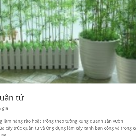
quân tử
 gia
ồng làm hàng rào hoặc trồng theo tường xung quanh sân vườn
ủa cây trúc quân tử và ứng dụng làm cây xanh ban công và trong 
sa...