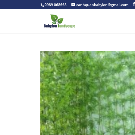
0989 068668
canhquanbabylon@gmail.com