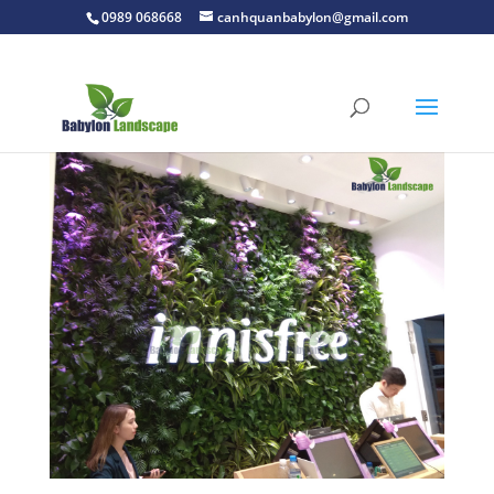
0989 068668
canhquanbabylon@gmail.com