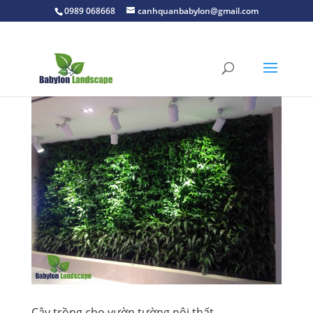
0989 068668
canhquanbabylon@gmail.com
Cây trồng cho vườn tường nội thất