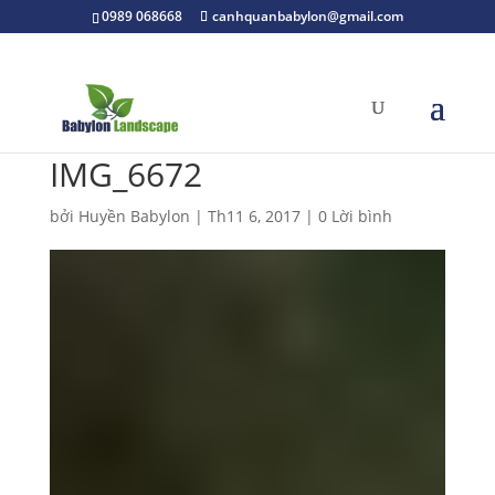
0989 068668
canhquanbabylon@gmail.com
IMG_6672
bởi
Huyền Babylon
|
Th11 6, 2017
|
0 Lời bình