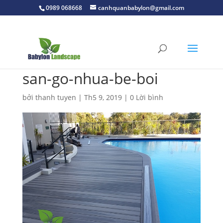
0989 068668
canhquanbabylon@gmail.com
san-go-nhua-be-boi
bởi
thanh tuyen
|
Th5 9, 2019
|
0 Lời bình