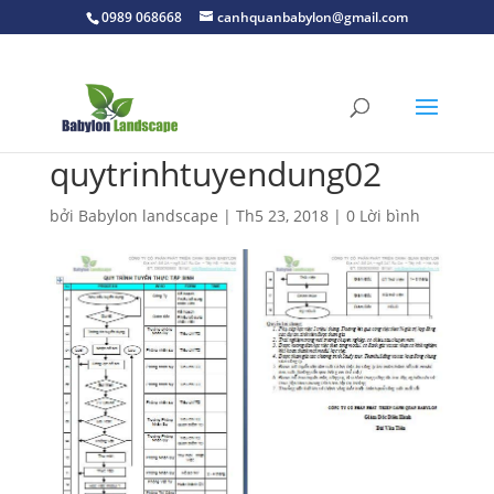
0989 068668
canhquanbabylon@gmail.com
quytrinhtuyendung02
bởi
Babylon landscape
|
Th5 23, 2018
|
0 Lời bình