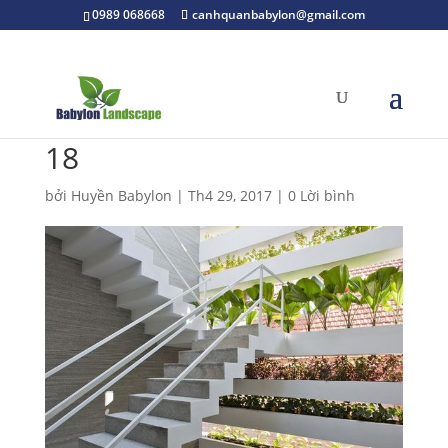
0989 068668
canhquanbabylon@gmail.com
18
bởi
Huyền Babylon
|
Th4 29, 2017
|
0 Lời bình