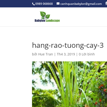
0989 068668
canhquanbabylon@gmail.com
hang-rao-tuong-cay-3
bởi
Hue Tran
|
Th4 3, 2019
|
0 Lời bình