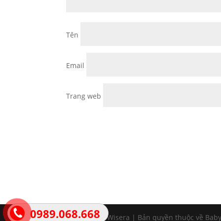
Tên
Email
Trang web
0989.068.668
Thiết kế bởi Wisera | Bản quyền thuộc về Bab