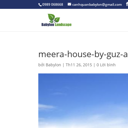
0989 068668
canhquanbabylon@gmail.com
meera-house-by-guz-ar
bởi
Babylon
|
Th11 26, 2015
|
0 Lời bình