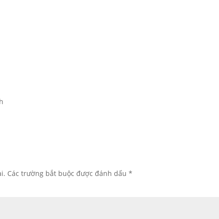
nh
i.
Các trường bắt buộc được đánh dấu
*