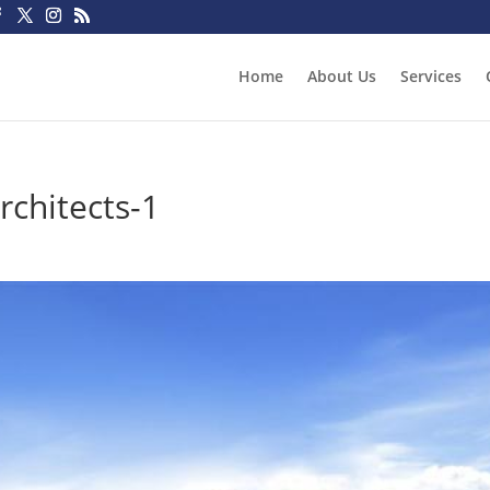
Home
About Us
Services
chitects-1