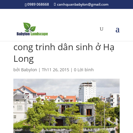
0989 068668
canhquanbabylon@gmail.com
cong trinh dân sinh ở Hạ
Long
bởi
Babylon
|
Th11 26, 2015
|
0 Lời bình