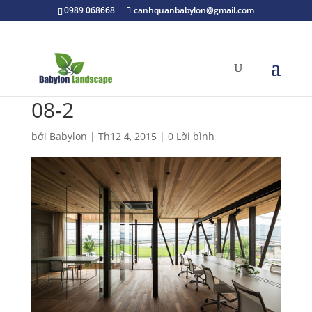
0989 068668
canhquanbabylon@gmail.com
08-2
bởi
Babylon
|
Th12 4, 2015
|
0 Lời bình